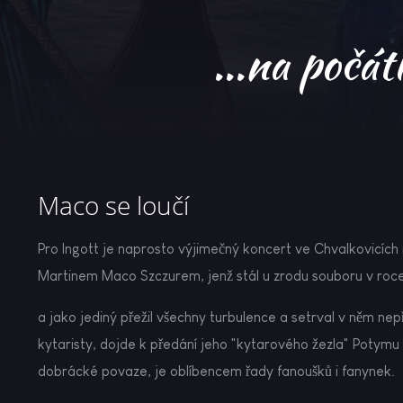
...na počát
Maco se loučí
Pro Ingott je naprosto výjimečný koncert ve Chvalkovicích 
Martinem Maco Szczurem, jenž stál u zrodu souboru v roc
a jako jediný přežil všechny turbulence a setrval v něm nep
kytaristy, dojde k předání jeho "kytarového žezla" Potymu 
dobrácké povaze, je oblíbencem řady fanoušků i fanynek.