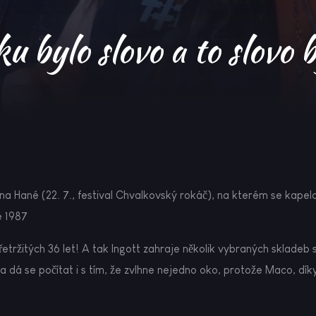
ku bylo slovo a to slovo b
na Hané (22. 7., festival Chvalkovský rokáč), na kterém se kapela 
e 1987
řetržitých 36 let! A tak Ingott zahraje několik vybraných skladeb 
a dá se počítat i s tím, že zvlhne nejedno oko, protože Maco, dík