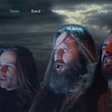
News
Band
Nosiče
Videa
Eshop