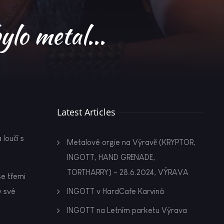
ylo metal...
Latest Articles
loučí s
Metalové orgie na Výravě (KRYPTOR,
INGOTT, HAND GRENADE,
TORTHARRY) - 28.6.2024, VÝRAVA
se třemi
y své
INGOTT v HardCafe Karviná
INGOTT na Letním parketu Výrava