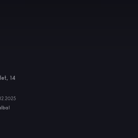
m
et, 14
.12.2025
alba!