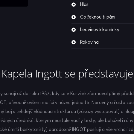
Hlas
Co řeknou ti páni
Ledvinové kamínky
Rakovina
Kapela Ingott se představuje
y sahají až do roku 1987, kdy se v Karviné zformoval přímý před
OT, původně ovšem mající v názvu jedno té. Nerovný a často zou
ý boj s tehdejší vládnoucí strukturou (zákazy vystupovat) a hlou
dných úředníků, kterým neustále vadily texty, ale bohužel i rán
cké úmrtí baskytaristy) paradoxně INGOT posilují a vše vrcholí zd