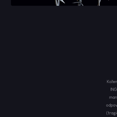
Kořen
ING
marn
odpově
(tragi