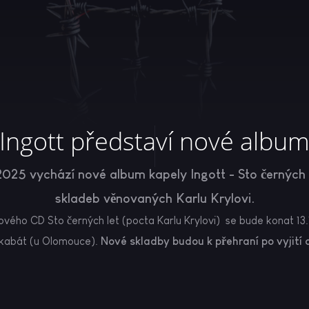
Ingott představí nové albu
2025 vychází nové album kapely Ingott - Sto černých l
skladeb věnovaných Karlu Krylovi.
ového CD Sto černých let (pocta Karlu Krylovi) se bude konat 13
kabát (u Olomouce).
Nové skladby budou k přehraní po vyjití 