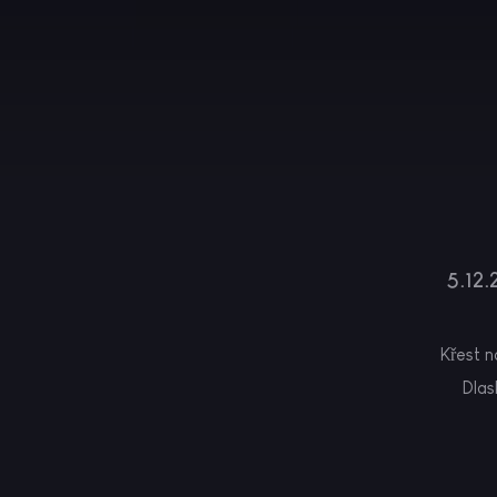
5.12.
Křest n
Dlas