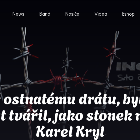
News
Band
Nosiče
Videa
Eshop
 ostnatému drátu, byť
t tvářil, jako stonek r
Karel Kryl