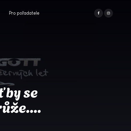
Pro pořadatele
 by se
ůže....