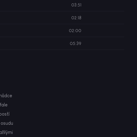
03:51
02:18
02:00
05:39
chůdce
fale
postí
y osudu
ařilými