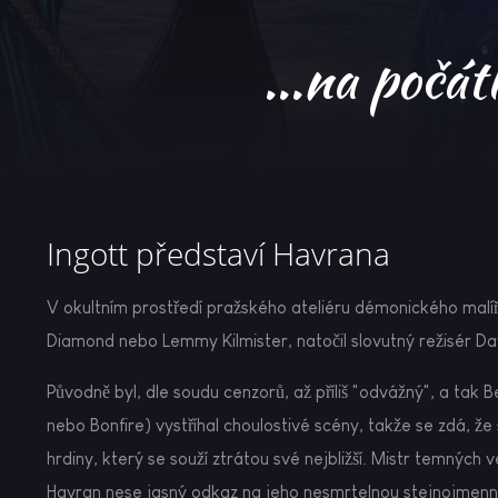
...na počát
Ingott představí Havrana
V okultním prostředí pražského ateliéru démonického malíř
Diamond nebo Lemmy Kilmister, natočil slovutný režisér D
Původně byl, dle soudu cenzorů, až příliš "odvážný", a tak 
nebo Bonfire) vystříhal choulostivé scény, takže se zdá, ž
hrdiny, který se souží ztrátou své nejbližší. Mistr temných 
Havran nese jasný odkaz na jeho nesmrtelnou stejnojmen