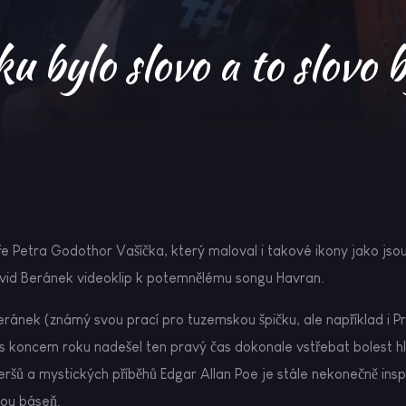
ku bylo slovo a to slovo b
e Petra Godothor Vašíčka, který maloval i takové ikony jako jsou
avid Beránek videoklip k potemnělému songu Havran.
Beránek (známý svou prací pro tuzemskou špičku, ale například i P
e s koncem roku nadešel ten pravý čas dokonale vstřebat bolest h
veršů a mystických příběhů Edgar Allan Poe je stále nekonečně inspi
nou báseň.