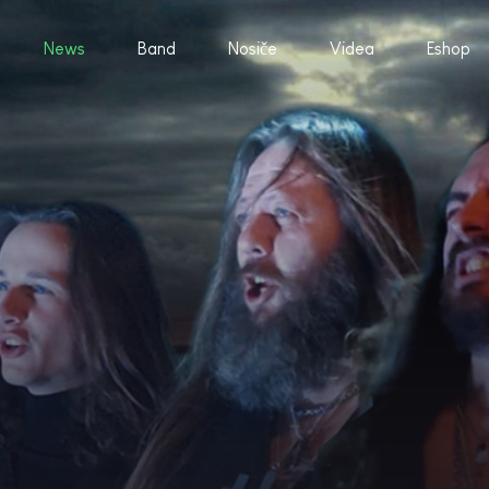
News
Band
Nosiče
Videa
Eshop