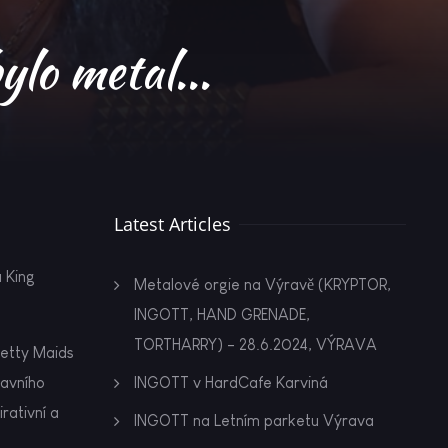
ylo metal...
Latest Articles
 King
Metalové orgie na Výravě (KRYPTOR,
INGOTT, HAND GRENADE,
TORTHARRY) - 28.6.2024, VÝRAVA
retty Maids
lavního
INGOTT v HardCafe Karviná
rativní a
INGOTT na Letním parketu Výrava