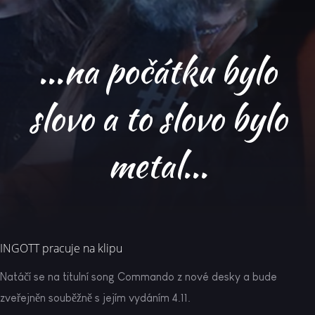
...na počátku bylo
slovo a to slovo bylo
metal...
INGOTT pracuje na klipu
Natáčí se na titulní song Commando z nové desky a bude
zveřejněn souběžně s jejím vydáním 4.11.