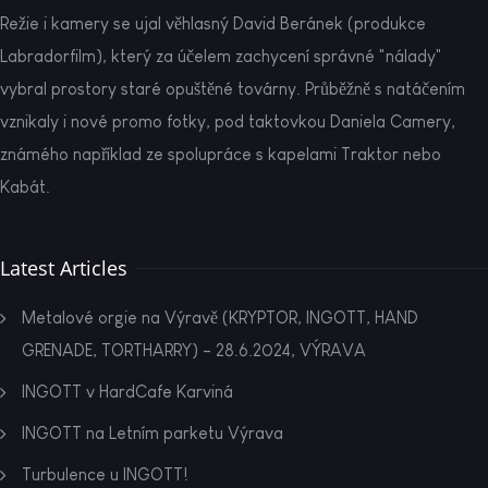
Režie i kamery se ujal věhlasný David Beránek (produkce
Labradorfilm), který za účelem zachycení správné "nálady"
vybral prostory staré opuštěné továrny. Průběžně s natáčením
vznikaly i nové promo fotky, pod taktovkou Daniela Camery,
známého například ze spolupráce s kapelami Traktor nebo
Kabát.
Latest Articles
Metalové orgie na Výravě (KRYPTOR, INGOTT, HAND
GRENADE, TORTHARRY) - 28.6.2024, VÝRAVA
INGOTT v HardCafe Karviná
INGOTT na Letním parketu Výrava
Turbulence u INGOTT!