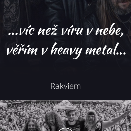
...víc než víru v nebe,
věřím v heavy metal...
Rakviem