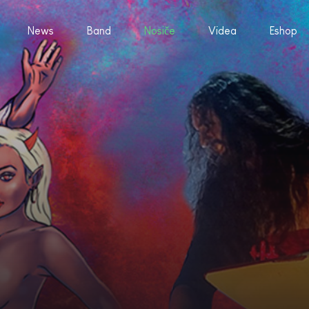
News
Band
Nosiče
Videa
Eshop