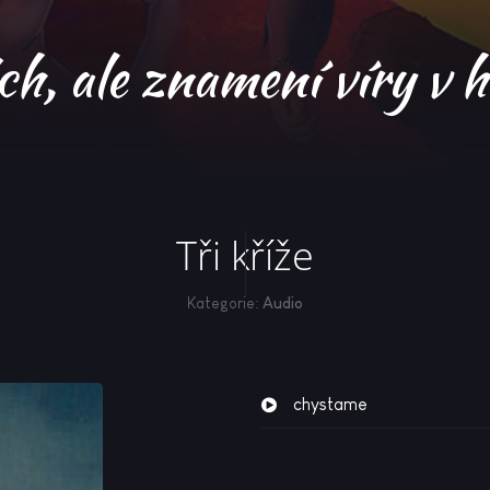
jch, ale znamení víry v 
Tři kříže
Kategorie:
Audio
chystame